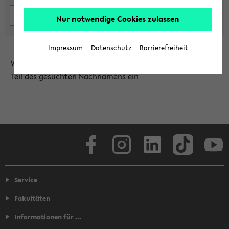
Nur notwendige Cookies zulassen
Impressum
Datenschutz
Barrierefreiheit
Wählen Sie die Einrichtung aus und/oder geben Sie einen
Teil des gesuchten Nachnamens ein
Facebook
Instagram
LinkedIn
TikTok
Youtube
Service
Fakultäten
Informationen für ...