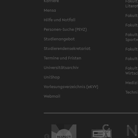
Karriere
Fakult
Litera
Mensa
Fakult
Hilfe und Notfall
Fakult
Personen-Suche (PEVZ)
Fakult
Studienangebot
Sportw
Studierendensekretariat
Fakult
Termine und Fristen
Fakult
Universitätsarchiv
Fakult
Wirtsc
UniShop
Medizi
Vorlesungsverzeichnis (eKVV)
Techni
Webmail