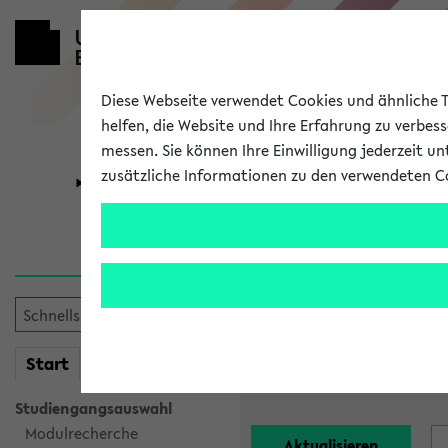
Diese Webseite verwendet Cookies und ähnliche Te
helfen, die Website und Ihre Erfahrung zu verbes
messen. Sie können Ihre Einwilligung jederzeit u
zusätzliche Informationen zu den verwendeten C
Universität
Forschung
Alle Lehrend
Einrichtung:
mein
Start
eKVV
Nachname:
Studiengangsauswahl
Modulrecherche