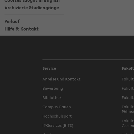
Courses taught in English
Archivierte Studiengänge
Verlauf
Hilfe & Kontakt
Service
Fakul
Anreise und Kontakt
Fakult
Bewerbung
Fakult
Bibliothek
Fakult
Campus-Bauen
Fakult
Philos
Hochschulsport
Fakult
IT-Services (BITS)
Gesun