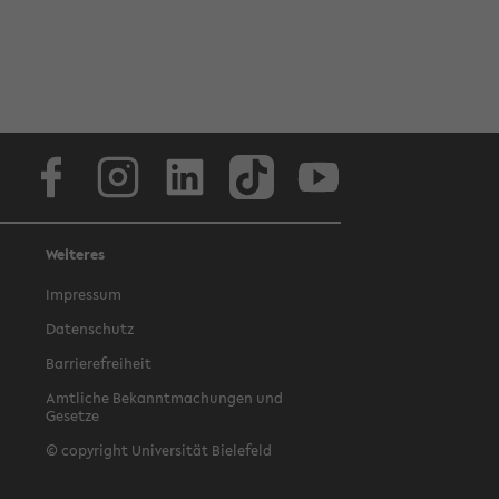
Facebook
Instagram
LinkedIn
TikTok
Youtube
Weiteres
Impressum
Datenschutz
Barrierefreiheit
Amtliche Bekanntmachungen und
Gesetze
© copyright Universität Bielefeld