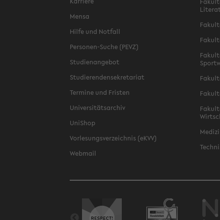
Karriere
Fakult
Litera
Mensa
Fakult
Hilfe und Notfall
Fakult
Personen-Suche (PEVZ)
Fakult
Studienangebot
Sportw
Studierendensekretariat
Fakult
Termine und Fristen
Fakult
Universitätsarchiv
Fakult
Wirtsc
UniShop
Medizi
Vorlesungsverzeichnis (eKVV)
Techni
Webmail