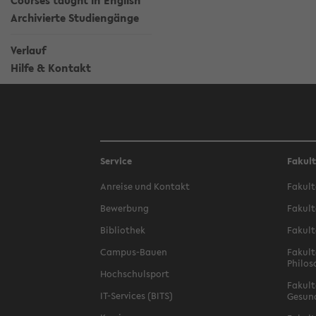
Courses taught in English
Archivierte Studiengänge
Verlauf
Hilfe & Kontakt
Service
Fakul
Anreise und Kontakt
Fakult
Bewerbung
Fakult
Bibliothek
Fakult
Campus-Bauen
Fakult
Philos
Hochschulsport
Fakult
IT-Services (BITS)
Gesun