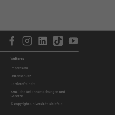
Facebook
Instagram
LinkedIn
TikTok
Youtube
Weiteres
Impressum
Datenschutz
Barrierefreiheit
Amtliche Bekanntmachungen und
Gesetze
© copyright Universität Bielefeld