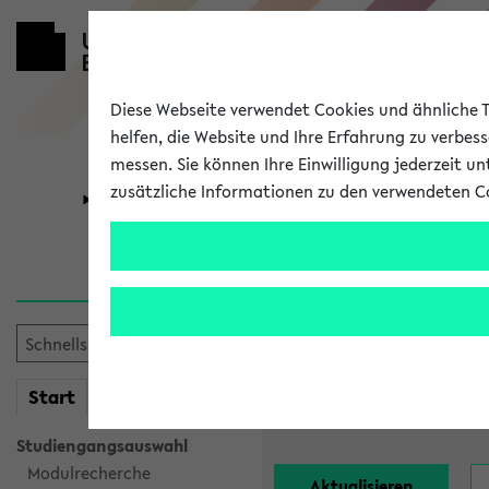
Diese Webseite verwendet Cookies und ähnliche Te
helfen, die Website und Ihre Erfahrung zu verbes
messen. Sie können Ihre Einwilligung jederzeit u
zusätzliche Informationen zu den verwendeten C
Universität
Forschung
Alle Lehrend
Einrichtung:
mein
Start
eKVV
Nachname:
Studiengangsauswahl
Modulrecherche