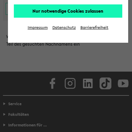
Nur notwendige Cookies zulassen
Impressum
Datenschutz
Barrierefreiheit
Wählen Sie die Einrichtung aus und/oder geben Sie einen
Teil des gesuchten Nachnamens ein
Facebook
Instagram
LinkedIn
TikTok
Youtube
Service
Fakultäten
Informationen für ...