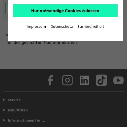
Nur notwendige Cookies zulassen
Impressum
Datenschutz
Barrierefreiheit
Wählen Sie die Einrichtung aus und/oder geben Sie einen
Teil des gesuchten Nachnamens ein
Facebook
Instagram
LinkedIn
TikTok
Youtube
Service
Fakultäten
Informationen für ...