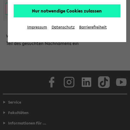
Nur notwendige Cookies zulassen
Impressum
Datenschutz
Barrierefreiheit
Wählen Sie die Einrichtung aus und/oder geben Sie einen
Teil des gesuchten Nachnamens ein
Facebook
Instagram
LinkedIn
TikTok
Youtube
Service
Fakultäten
Informationen für ...