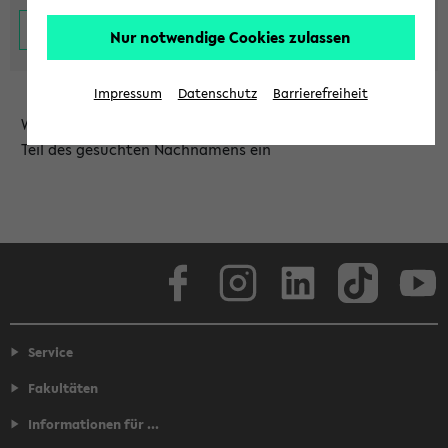
Nur notwendige Cookies zulassen
Impressum
Datenschutz
Barrierefreiheit
Wählen Sie die Einrichtung aus und/oder geben Sie einen
Teil des gesuchten Nachnamens ein
Facebook
Instagram
LinkedIn
TikTok
Youtube
Service
Fakultäten
Informationen für ...