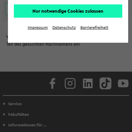
Nur notwendige Cookies zulassen
Impressum
Datenschutz
Barrierefreiheit
Wählen Sie die Einrichtung aus und/oder geben Sie einen
Teil des gesuchten Nachnamens ein
Facebook
Instagram
LinkedIn
TikTok
Youtube
Service
Fakultäten
Informationen für ...