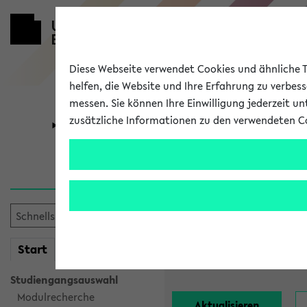
Diese Webseite verwendet Cookies und ähnliche Te
helfen, die Website und Ihre Erfahrung zu verbes
messen. Sie können Ihre Einwilligung jederzeit u
zusätzliche Informationen zu den verwendeten C
Universität
Forschung
Alle Lehrend
Einrichtung:
mein
Start
eKVV
Nachname:
Studiengangsauswahl
Modulrecherche