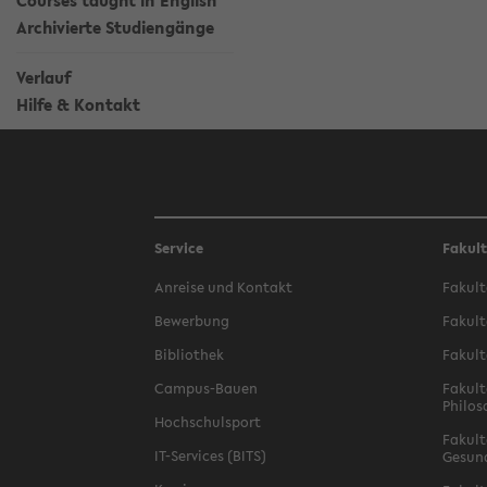
Courses taught in English
Archivierte Studiengänge
Verlauf
Hilfe & Kontakt
Service
Fakul
Anreise und Kontakt
Fakult
Bewerbung
Fakult
Bibliothek
Fakult
Campus-Bauen
Fakult
Philos
Hochschulsport
Fakult
IT-Services (BITS)
Gesun