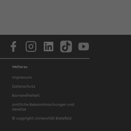
Facebook
Instagram
LinkedIn
TikTok
Youtube
Weiteres
Impressum
Datenschutz
Barrierefreiheit
Amtliche Bekanntmachungen und
Gesetze
© copyright Universität Bielefeld