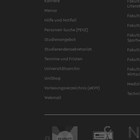
Karriere
Fakult
Litera
Mensa
Fakult
Hilfe und Notfall
Fakult
Personen-Suche (PEVZ)
Fakult
Studienangebot
Sportw
Studierendensekretariat
Fakult
Termine und Fristen
Fakult
Universitätsarchiv
Fakult
Wirtsc
UniShop
Medizi
Vorlesungsverzeichnis (eKVV)
Techni
Webmail