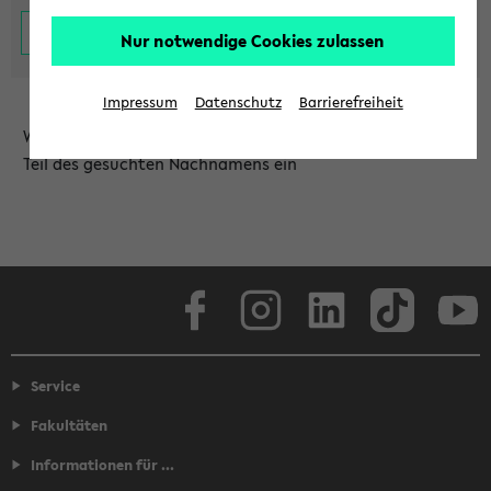
Nur notwendige Cookies zulassen
Impressum
Datenschutz
Barrierefreiheit
Wählen Sie die Einrichtung aus und/oder geben Sie einen
Teil des gesuchten Nachnamens ein
Facebook
Instagram
LinkedIn
TikTok
Youtube
Service
Fakultäten
Informationen für ...