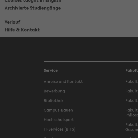
Courses taught in English
Archivierte Studiengänge
Verlauf
Hilfe & Kontakt
Service
Fakul
Anreise und Kontakt
Fakult
Bewerbung
Fakult
Bibliothek
Fakult
Campus-Bauen
Fakult
Philos
Hochschulsport
Fakult
IT-Services (BITS)
Gesun