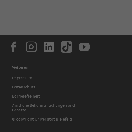
Facebook
Instagram
LinkedIn
TikTok
Youtube
Weiteres
Impressum
Datenschutz
Barrierefreiheit
Amtliche Bekanntmachungen und
Gesetze
© copyright Universität Bielefeld