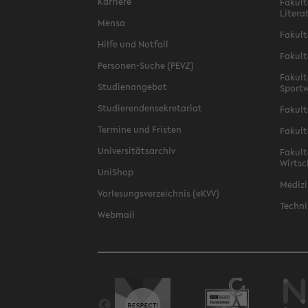
Karriere
Fakult
Litera
Mensa
Fakult
Hilfe und Notfall
Fakult
Personen-Suche (PEVZ)
Fakult
Studienangebot
Sportw
Studierendensekretariat
Fakult
Termine und Fristen
Fakult
Universitätsarchiv
Fakult
Wirtsc
UniShop
Medizi
Vorlesungsverzeichnis (eKVV)
Techni
Webmail