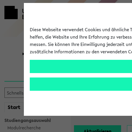
Diese Webseite verwendet Cookies und ähnliche Te
helfen, die Website und Ihre Erfahrung zu verbes
messen. Sie können Ihre Einwilligung jederzeit u
zusätzliche Informationen zu den verwendeten C
Universität
Forschung
Alle Lehrend
Einrichtung:
mein
Start
eKVV
Nachname:
Studiengangsauswahl
Modulrecherche