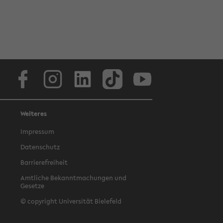
Facebook
Instagram
LinkedIn
TikTok
Youtube
Weiteres
Impressum
Datenschutz
Barrierefreiheit
Amtliche Bekanntmachungen und
Gesetze
© copyright Universität Bielefeld