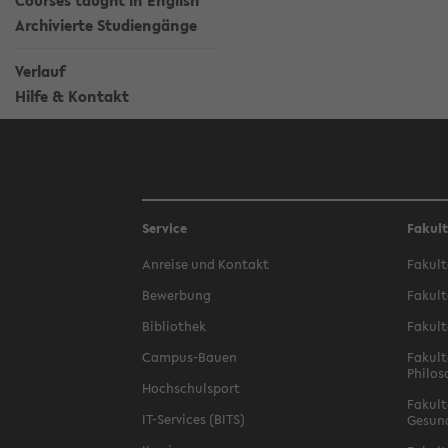
Courses taught in English
Archivierte Studiengänge
Verlauf
Hilfe & Kontakt
Service
Fakul
Anreise und Kontakt
Fakult
Bewerbung
Fakult
Bibliothek
Fakult
Campus-Bauen
Fakult
Philos
Hochschulsport
Fakult
IT-Services (BITS)
Gesun