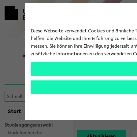
Diese Webseite verwendet Cookies und ähnliche Te
helfen, die Website und Ihre Erfahrung zu verbes
messen. Sie können Ihre Einwilligung jederzeit u
zusätzliche Informationen zu den verwendeten C
Universität
Forschung
Alle Lehrend
Einrichtung:
mein
Start
eKVV
Nachname:
Studiengangsauswahl
Modulrecherche