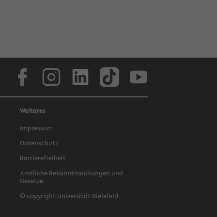
Facebook
Instagram
LinkedIn
TikTok
Youtube
Weiteres
Impressum
Datenschutz
Barrierefreiheit
Amtliche Bekanntmachungen und
Gesetze
© copyright Universität Bielefeld