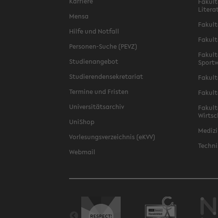
Karriere
Fakult
Litera
Mensa
Fakult
Hilfe und Notfall
Fakult
Personen-Suche (PEVZ)
Fakult
Studienangebot
Sportw
Studierendensekretariat
Fakult
Termine und Fristen
Fakult
Universitätsarchiv
Fakult
Wirtsc
UniShop
Medizi
Vorlesungsverzeichnis (eKVV)
Techni
Webmail