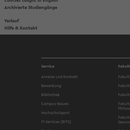
Courses taught in English
Archivierte Studiengänge
Verlauf
Hilfe & Kontakt
Service
Fakul
Anreise und Kontakt
Fakult
Bewerbung
Fakult
Bibliothek
Fakult
Campus-Bauen
Fakult
Philos
Hochschulsport
Fakult
IT-Services (BITS)
Gesun