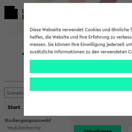
Diese Webseite verwendet Cookies und ähnliche Te
helfen, die Website und Ihre Erfahrung zu verbes
messen. Sie können Ihre Einwilligung jederzeit u
zusätzliche Informationen zu den verwendeten C
Universität
Forschung
Alle Lehrend
Einrichtung:
mein
Start
eKVV
Nachname:
Studiengangsauswahl
Modulrecherche