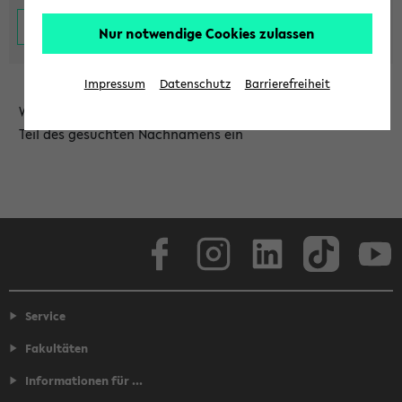
Nur notwendige Cookies zulassen
Impressum
Datenschutz
Barrierefreiheit
Wählen Sie die Einrichtung aus und/oder geben Sie einen
Teil des gesuchten Nachnamens ein
Facebook
Instagram
LinkedIn
TikTok
Youtube
Service
Fakultäten
Informationen für ...