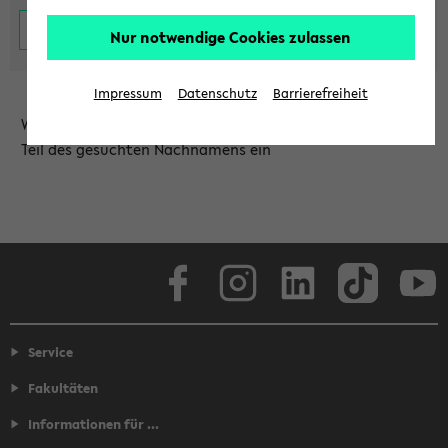
Nur notwendige Cookies zulassen
Impressum
Datenschutz
Barrierefreiheit
Wählen Sie die Einrichtung aus und/oder geben Sie einen
Teil des gesuchten Nachnamens ein
Facebook
Instagram
LinkedIn
TikTok
Youtube
Service
Fakultäten
Informationen für ...