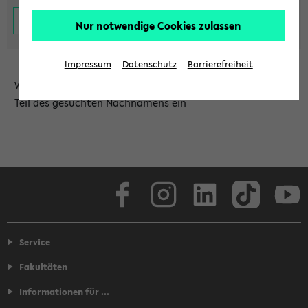
Nur notwendige Cookies zulassen
Impressum
Datenschutz
Barrierefreiheit
Wählen Sie die Einrichtung aus und/oder geben Sie einen
Teil des gesuchten Nachnamens ein
Facebook
Instagram
LinkedIn
TikTok
Youtube
Service
Fakultäten
Informationen für ...