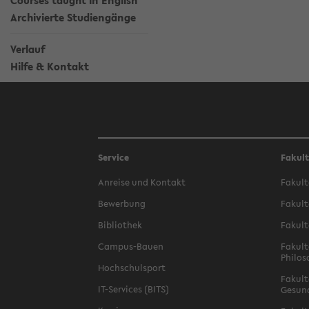
Courses taught in English
Archivierte Studiengänge
Verlauf
Hilfe & Kontakt
Service
Fakul
Anreise und Kontakt
Fakult
Bewerbung
Fakult
Bibliothek
Fakult
Campus-Bauen
Fakult
Philos
Hochschulsport
Fakult
IT-Services (BITS)
Gesun