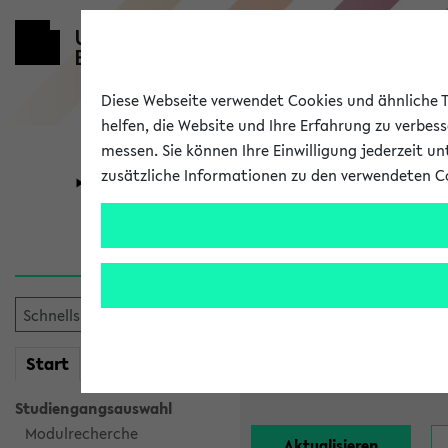
Diese Webseite verwendet Cookies und ähnliche Te
helfen, die Website und Ihre Erfahrung zu verbes
messen. Sie können Ihre Einwilligung jederzeit u
zusätzliche Informationen zu den verwendeten C
Universität
Forschung
Alle Lehrend
Einrichtung:
mein
Start
eKVV
Nachname:
Studiengangsauswahl
Modulrecherche