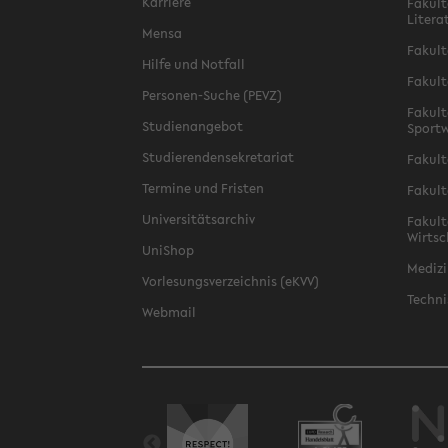
Karriere
Fakult
Litera
Mensa
Fakult
Hilfe und Notfall
Fakult
Personen-Suche (PEVZ)
Fakult
Studienangebot
Sportw
Studierendensekretariat
Fakult
Termine und Fristen
Fakult
Universitätsarchiv
Fakult
Wirtsc
UniShop
Medizi
Vorlesungsverzeichnis (eKVV)
Techni
Webmail