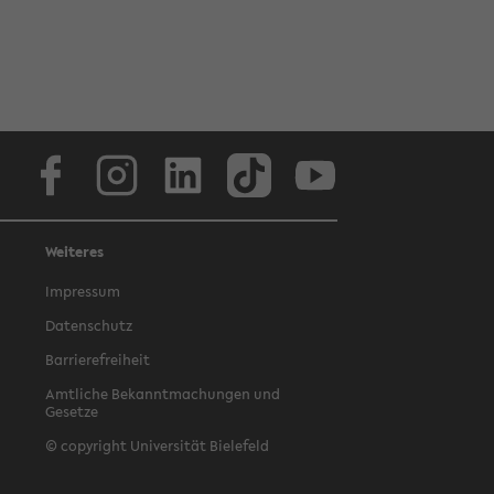
Facebook
Instagram
LinkedIn
TikTok
Youtube
Weiteres
Impressum
Datenschutz
Barrierefreiheit
Amtliche Bekanntmachungen und
Gesetze
© copyright Universität Bielefeld