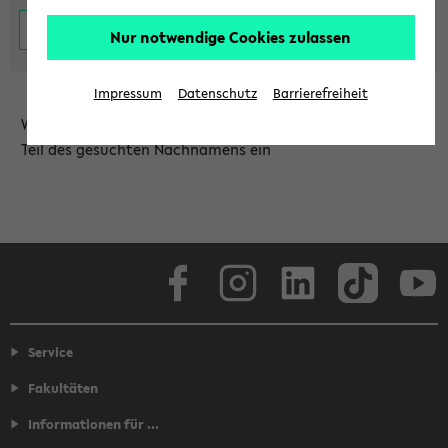
Nur notwendige Cookies zulassen
Impressum
Datenschutz
Barrierefreiheit
Wählen Sie die Einrichtung aus und/oder geben Sie einen
Teil des gesuchten Nachnamens ein
Facebook
Instagram
LinkedIn
TikTok
Youtube
Service
Fakultäten
Informationen für ...