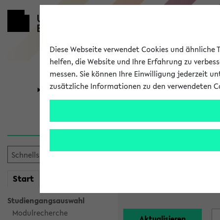
Diese Webseite verwendet Cookies und ähnliche Te
helfen, die Website und Ihre Erfahrung zu verbes
messen. Sie können Ihre Einwilligung jederzeit u
zusätzliche Informationen zu den verwendeten C
Universität
Forschung
Alle Lehrend
Einrichtung:
mein
Start
eKVV
Nachname:
Studiengangsauswahl
Modulrecherche