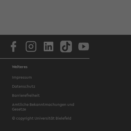
Facebook
Instagram
LinkedIn
TikTok
Youtube
Weiteres
Impressum
Datenschutz
Barrierefreiheit
Amtliche Bekanntmachungen und
Gesetze
© copyright Universität Bielefeld