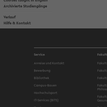
Courses taught in English
Archivierte Studiengänge
Verlauf
Hilfe & Kontakt
Service
Fakul
Anreise und Kontakt
Fakult
Bewerbung
Fakult
Bibliothek
Fakult
Campus-Bauen
Fakult
Philos
Hochschulsport
Fakult
IT-Services (BITS)
Gesun