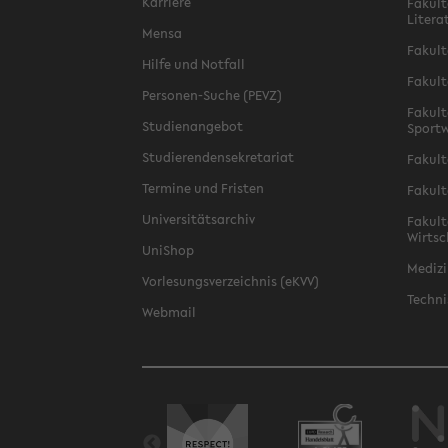
Karriere
Fakult
Litera
Mensa
Fakult
Hilfe und Notfall
Fakult
Personen-Suche (PEVZ)
Fakult
Studienangebot
Sportw
Studierendensekretariat
Fakult
Termine und Fristen
Fakult
Universitätsarchiv
Fakult
Wirtsc
UniShop
Medizi
Vorlesungsverzeichnis (eKVV)
Techni
Webmail