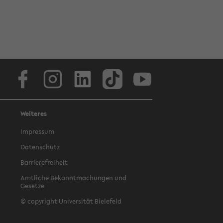
Facebook
Instagram
LinkedIn
TikTok
Youtube
Weiteres
Impressum
Datenschutz
Barrierefreiheit
Amtliche Bekanntmachungen und
Gesetze
© copyright Universität Bielefeld