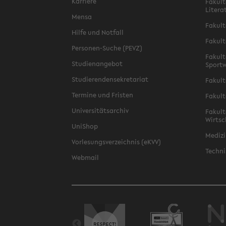
Karriere
Fakult
Litera
Mensa
Fakult
Hilfe und Notfall
Fakult
Personen-Suche (PEVZ)
Fakult
Studienangebot
Sportw
Studierendensekretariat
Fakult
Termine und Fristen
Fakult
Universitätsarchiv
Fakult
Wirtsc
UniShop
Medizi
Vorlesungsverzeichnis (eKVV)
Techni
Webmail