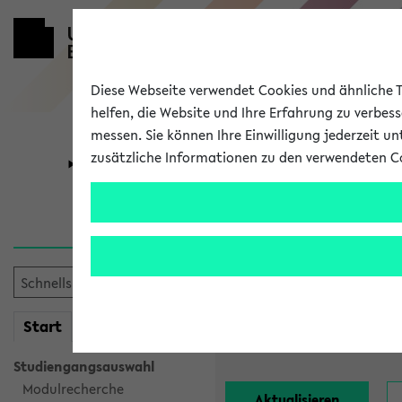
Diese Webseite verwendet Cookies und ähnliche Te
helfen, die Website und Ihre Erfahrung zu verbes
messen. Sie können Ihre Einwilligung jederzeit u
zusätzliche Informationen zu den verwendeten C
Universität
Forschung
Alle Lehrend
Einrichtung:
mein
Start
eKVV
Nachname:
Studiengangsauswahl
Modulrecherche