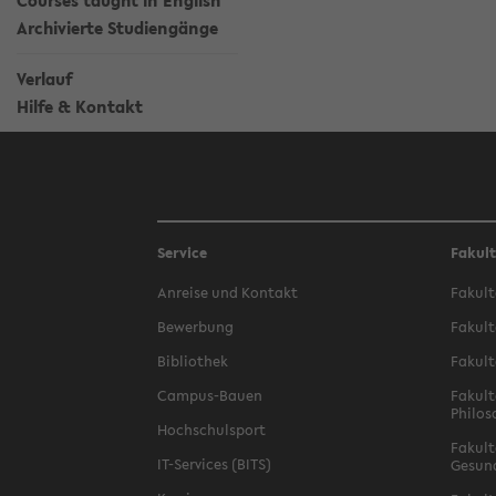
Courses taught in English
Archivierte Studiengänge
Verlauf
Hilfe & Kontakt
Service
Fakul
Anreise und Kontakt
Fakult
Bewerbung
Fakult
Bibliothek
Fakult
Campus-Bauen
Fakult
Philos
Hochschulsport
Fakult
IT-Services (BITS)
Gesun