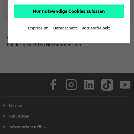
Nur notwendige Cookies zulassen
Impressum
Datenschutz
Barrierefreiheit
Wählen Sie die Einrichtung aus und/oder geben Sie einen
Teil des gesuchten Nachnamens ein
Facebook
Instagram
LinkedIn
TikTok
Youtube
Service
Fakultäten
Informationen für ...