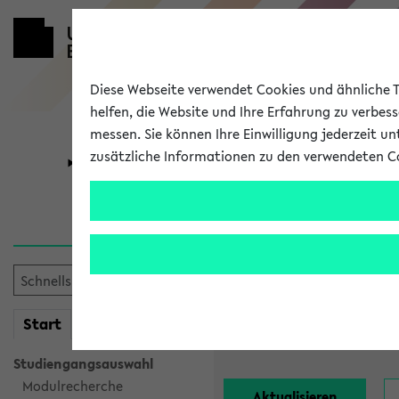
Diese Webseite verwendet Cookies und ähnliche Te
helfen, die Website und Ihre Erfahrung zu verbes
messen. Sie können Ihre Einwilligung jederzeit u
zusätzliche Informationen zu den verwendeten C
Universität
Forschung
Alle Lehrend
Einrichtung:
mein
Start
eKVV
Nachname:
Studiengangsauswahl
Modulrecherche