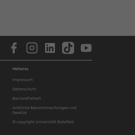
Facebook
Instagram
LinkedIn
TikTok
Youtube
Weiteres
Impressum
Datenschutz
Barrierefreiheit
Amtliche Bekanntmachungen und
Gesetze
© copyright Universität Bielefeld