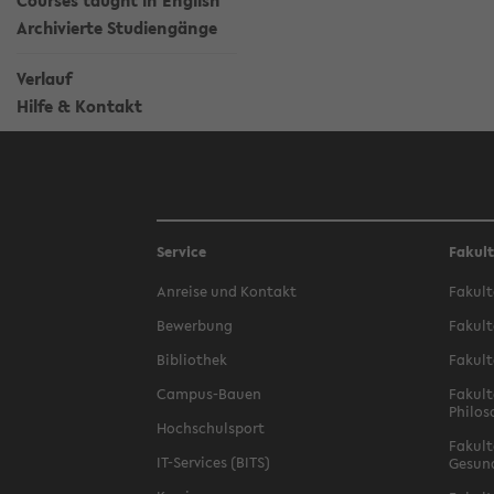
Courses taught in English
Archivierte Studiengänge
Verlauf
Hilfe & Kontakt
Service
Fakul
Anreise und Kontakt
Fakult
Bewerbung
Fakult
Bibliothek
Fakult
Campus-Bauen
Fakult
Philos
Hochschulsport
Fakult
IT-Services (BITS)
Gesun