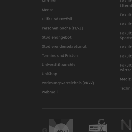
Karriere
Fakult
Litera
Mensa
Fakult
Hilfe und Notfall
Fakult
Personen-Suche (PEVZ)
Fakult
Studienangebot
Sportw
Studierendensekretariat
Fakult
Termine und Fristen
Fakult
Universitätsarchiv
Fakult
Wirtsc
UniShop
Medizi
Vorlesungsverzeichnis (eKVV)
Techni
Webmail