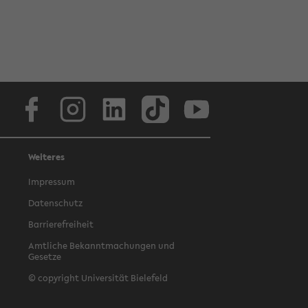
Facebook
Instagram
LinkedIn
TikTok
Youtube
Weiteres
Impressum
Datenschutz
Barrierefreiheit
Amtliche Bekanntmachungen und
Gesetze
© copyright Universität Bielefeld