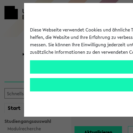
Diese Webseite verwendet Cookies und ähnliche Te
helfen, die Website und Ihre Erfahrung zu verbes
messen. Sie können Ihre Einwilligung jederzeit u
zusätzliche Informationen zu den verwendeten C
Universität
Forschung
Alle Lehrend
Einrichtung:
mein
Start
eKVV
Nachname:
Studiengangsauswahl
Modulrecherche