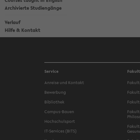
Courses taught in English
Archivierte Studiengänge
Verlauf
Hilfe & Kontakt
Service
Fakul
Anreise und Kontakt
Fakult
Bewerbung
Fakult
Bibliothek
Fakult
Campus-Bauen
Fakult
Philos
Hochschulsport
Fakult
IT-Services (BITS)
Gesun