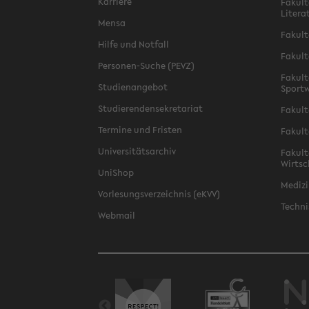
Karriere
Fakult
Litera
Mensa
Fakult
Hilfe und Notfall
Fakult
Personen-Suche (PEVZ)
Fakult
Studienangebot
Sportw
Studierendensekretariat
Fakult
Termine und Fristen
Fakult
Universitätsarchiv
Fakult
Wirtsc
UniShop
Medizi
Vorlesungsverzeichnis (eKVV)
Techni
Webmail