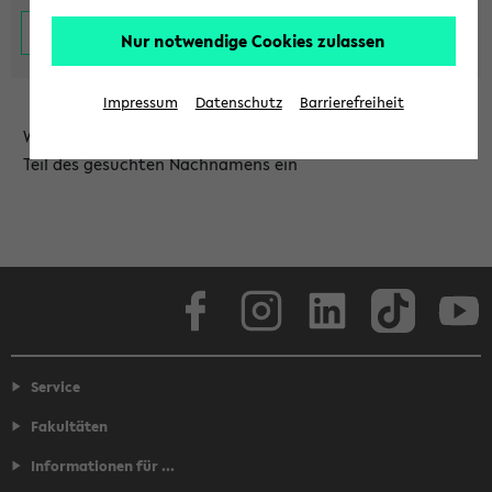
Nur notwendige Cookies zulassen
Impressum
Datenschutz
Barrierefreiheit
Wählen Sie die Einrichtung aus und/oder geben Sie einen
Teil des gesuchten Nachnamens ein
Facebook
Instagram
LinkedIn
TikTok
Youtube
Service
Fakultäten
Informationen für ...