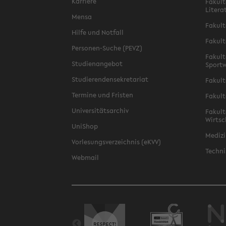
Karriere
Fakult
Litera
Mensa
Fakult
Hilfe und Notfall
Fakult
Personen-Suche (PEVZ)
Fakult
Studienangebot
Sportw
Studierendensekretariat
Fakult
Termine und Fristen
Fakult
Universitätsarchiv
Fakult
Wirtsc
UniShop
Medizi
Vorlesungsverzeichnis (eKVV)
Techni
Webmail