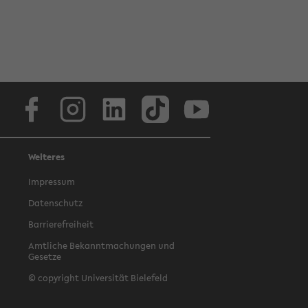
Facebook
Instagram
LinkedIn
TikTok
Youtube
Weiteres
Impressum
Datenschutz
Barrierefreiheit
Amtliche Bekanntmachungen und
Gesetze
© copyright Universität Bielefeld