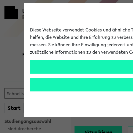
Diese Webseite verwendet Cookies und ähnliche Te
helfen, die Website und Ihre Erfahrung zu verbes
messen. Sie können Ihre Einwilligung jederzeit u
zusätzliche Informationen zu den verwendeten C
Universität
Forschung
Alle Lehrend
Einrichtung:
mein
Start
eKVV
Nachname:
Studiengangsauswahl
Modulrecherche