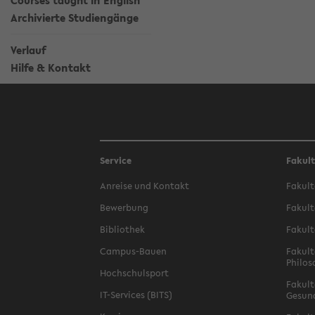
Courses taught in English
Archivierte Studiengänge
Verlauf
Hilfe & Kontakt
Service
Fakul
Anreise und Kontakt
Fakult
Bewerbung
Fakult
Bibliothek
Fakult
Campus-Bauen
Fakult
Philos
Hochschulsport
Fakult
IT-Services (BITS)
Gesun