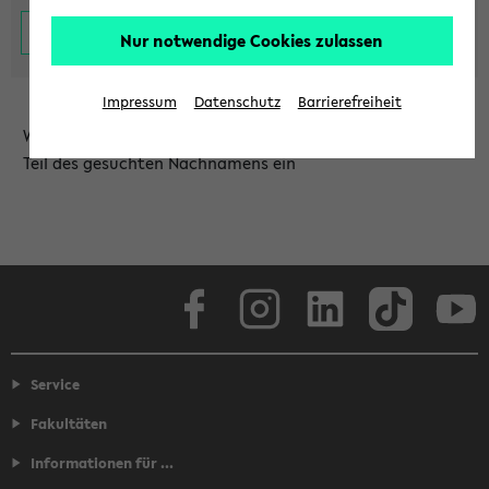
Nur notwendige Cookies zulassen
Impressum
Datenschutz
Barrierefreiheit
Wählen Sie die Einrichtung aus und/oder geben Sie einen
Teil des gesuchten Nachnamens ein
Facebook
Instagram
LinkedIn
TikTok
Youtube
Service
Fakultäten
Informationen für ...