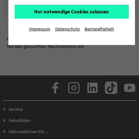
Nur notwendige Cookies zulassen
Impressum
Datenschutz
Barrierefreiheit
Wählen Sie die Einrichtung aus und/oder geben Sie einen
Teil des gesuchten Nachnamens ein
Facebook
Instagram
LinkedIn
TikTok
Youtube
Service
Fakultäten
Informationen für ...