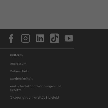
Facebook
Instagram
LinkedIn
TikTok
Youtube
Weiteres
Impressum
Datenschutz
Barrierefreiheit
Amtliche Bekanntmachungen und
Gesetze
© copyright Universität Bielefeld