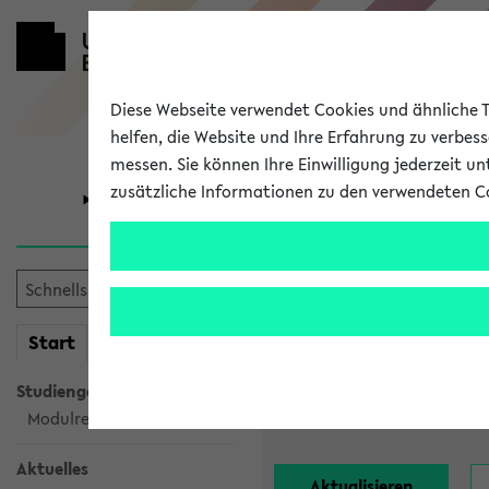
Diese Webseite verwendet Cookies und ähnliche Te
helfen, die Website und Ihre Erfahrung zu verbes
messen. Sie können Ihre Einwilligung jederzeit u
zusätzliche Informationen zu den verwendeten C
Universität
Forschung
Alle Lehrend
mein
Start
eKVV
Einrichtung:
Studiengangsauswahl
Nachname:
Modulrecherche
Aktuelles