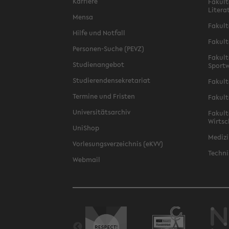
Karriere
Fakult
Litera
Mensa
Fakult
Hilfe und Notfall
Fakult
Personen-Suche (PEVZ)
Fakult
Studienangebot
Sportw
Studierendensekretariat
Fakult
Termine und Fristen
Fakult
Universitätsarchiv
Fakult
Wirtsc
UniShop
Medizi
Vorlesungsverzeichnis (eKVV)
Techni
Webmail