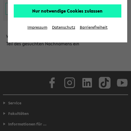
Nur notwendige Cookies zulassen
Impressum
Datenschutz
Barrierefreiheit
Wählen Sie die Einrichtung aus und/oder geben Sie einen
Teil des gesuchten Nachnamens ein
Facebook
Instagram
LinkedIn
TikTok
Youtube
Service
Fakultäten
Informationen für ...