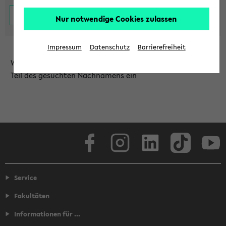
Nur notwendige Cookies zulassen
Impressum
Datenschutz
Barrierefreiheit
Wählen Sie die Einrichtung aus und/oder geben Sie einen
Teil des gesuchten Nachnamens ein
Facebook
Instagram
LinkedIn
TikTok
Youtube
Service
Fakultäten
Informationen für ...