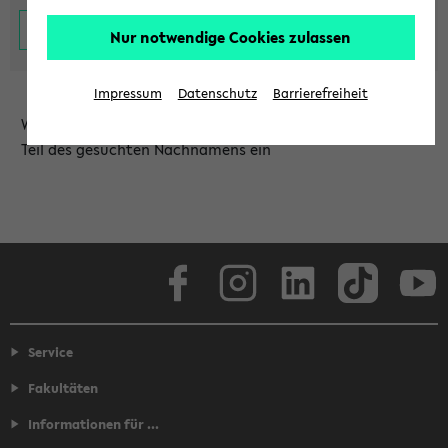
Nur notwendige Cookies zulassen
Impressum
Datenschutz
Barrierefreiheit
Wählen Sie die Einrichtung aus und/oder geben Sie einen
Teil des gesuchten Nachnamens ein
Facebook
Instagram
LinkedIn
TikTok
Youtube
Service
Fakultäten
Informationen für ...