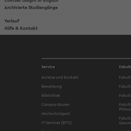
Courses taught in English
Archivierte Studiengänge
Verlauf
Hilfe & Kontakt
Service
Fakul
Anreise und Kontakt
Fakult
Bewerbung
Fakult
Bibliothek
Fakult
Campus-Bauen
Fakult
Philos
Hochschulsport
Fakult
IT-Services (BITS)
Gesun