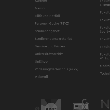
Karriere
Fakult
Litera
Mensa
Fakult
Hilfe und Notfall
Fakult
Personen-Suche (PEVZ)
Fakult
Studienangebot
Sportw
Studierendensekretariat
Fakult
Termine und Fristen
Fakult
Universitätsarchiv
Fakult
Wirtsc
UniShop
Medizi
Vorlesungsverzeichnis (eKVV)
Techni
Webmail