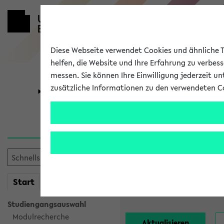
Diese Webseite verwendet Cookies und ähnliche Te
helfen, die Website und Ihre Erfahrung zu verbes
messen. Sie können Ihre Einwilligung jederzeit u
zusätzliche Informationen zu den verwendeten C
Universität
Forschung
Alle Lehrend
Einrichtung:
mein
Start
eKVV
Nachname:
Studiengangsauswahl
Modulrecherche