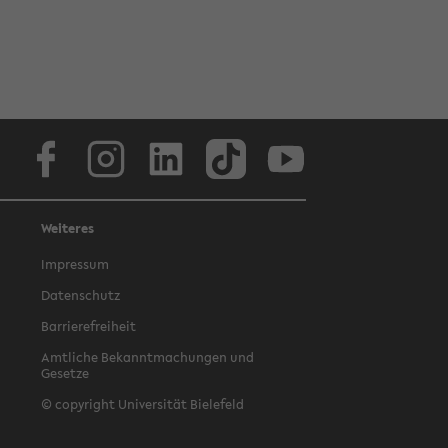
Facebook
Instagram
LinkedIn
TikTok
Youtube
Weiteres
Impressum
Datenschutz
Barrierefreiheit
Amtliche Bekanntmachungen und
Gesetze
© copyright Universität Bielefeld