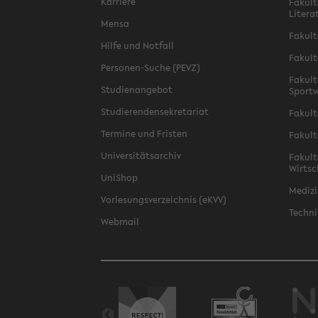
Karriere
Fakult
Litera
Mensa
Fakult
Hilfe und Notfall
Fakult
Personen-Suche (PEVZ)
Fakult
Studienangebot
Sportw
Studierendensekretariat
Fakult
Termine und Fristen
Fakult
Universitätsarchiv
Fakult
Wirtsc
UniShop
Medizi
Vorlesungsverzeichnis (eKVV)
Techni
Webmail