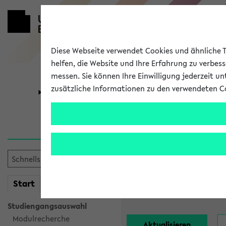
Diese Webseite verwendet Cookies und ähnliche Te
helfen, die Website und Ihre Erfahrung zu verbes
messen. Sie können Ihre Einwilligung jederzeit u
zusätzliche Informationen zu den verwendeten C
Universität
Forschung
Alle Lehrend
Einrichtung:
mein
Start
eKVV
Nachname:
Studiengangsauswahl
Modulrecherche