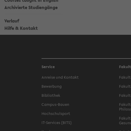
Courses taught in English
Archivierte Studiengänge
Verlauf
Hilfe & Kontakt
Service
Fakul
Anreise und Kontakt
Fakult
Bewerbung
Fakult
Bibliothek
Fakult
Campus-Bauen
Fakult
Philos
Hochschulsport
Fakult
IT-Services (BITS)
Gesun