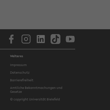
Facebook
Instagram
LinkedIn
TikTok
Youtube
Weiteres
Impressum
Datenschutz
Barrierefreiheit
Amtliche Bekanntmachungen und
Gesetze
© copyright Universität Bielefeld