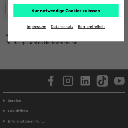
Nur notwendige Cookies zulassen
Impressum
Datenschutz
Barrierefreiheit
Wählen Sie die Einrichtung aus und/oder geben Sie einen
Teil des gesuchten Nachnamens ein
Facebook
Instagram
LinkedIn
TikTok
Youtube
Service
Fakultäten
Informationen für ...