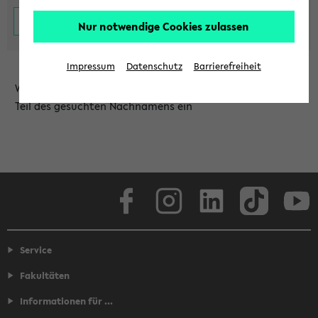
Nur notwendige Cookies zulassen
Impressum
Datenschutz
Barrierefreiheit
Wählen Sie die Einrichtung aus und/oder geben Sie einen
Teil des gesuchten Nachnamens ein
Facebook
Instagram
LinkedIn
TikTok
Youtube
Service
Fakultäten
Informationen für ...