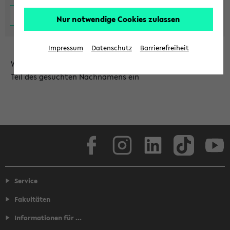
Nur notwendige Cookies zulassen
Impressum
Datenschutz
Barrierefreiheit
Wählen Sie die Einrichtung aus und/oder geben Sie einen
Teil des gesuchten Nachnamens ein
Facebook
Instagram
LinkedIn
TikTok
Youtube
Service
Fakultäten
Informationen für ...