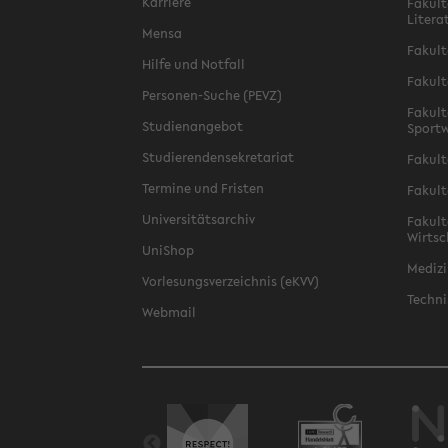
Karriere
Fakult
Litera
Mensa
Fakult
Hilfe und Notfall
Fakult
Personen-Suche (PEVZ)
Fakult
Studienangebot
Sportw
Studierendensekretariat
Fakult
Termine und Fristen
Fakult
Universitätsarchiv
Fakult
Wirtsc
UniShop
Medizi
Vorlesungsverzeichnis (eKVV)
Techni
Webmail