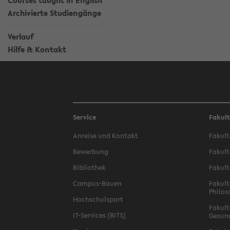
Courses taught in English
Archivierte Studiengänge
Verlauf
Hilfe & Kontakt
Service
Fakul
Anreise und Kontakt
Fakult
Bewerbung
Fakult
Bibliothek
Fakult
Campus-Bauen
Fakult
Philos
Hochschulsport
Fakult
IT-Services (BITS)
Gesun