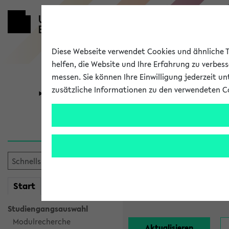
Diese Webseite verwendet Cookies und ähnliche Te
helfen, die Website und Ihre Erfahrung zu verbes
messen. Sie können Ihre Einwilligung jederzeit u
zusätzliche Informationen zu den verwendeten C
Universität
Forschung
Alle Lehrend
Einrichtung:
mein
Start
eKVV
Nachname:
Studiengangsauswahl
Modulrecherche