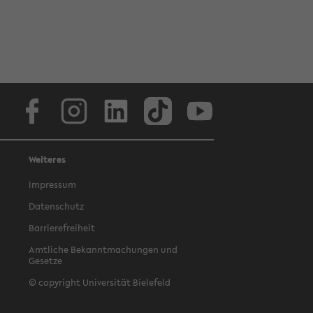
Facebook
Instagram
LinkedIn
TikTok
Youtube
Weiteres
Impressum
Datenschutz
Barrierefreiheit
Amtliche Bekanntmachungen und
Gesetze
© copyright Universität Bielefeld