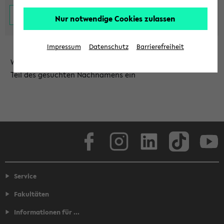
Nur notwendige Cookies zulassen
Impressum
Datenschutz
Barrierefreiheit
Wählen Sie die Einrichtung aus und/oder geben Sie einen
Teil des gesuchten Nachnamens ein
Facebook
Instagram
LinkedIn
TikTok
Youtube
Service
Fakultäten
Informationen für ...