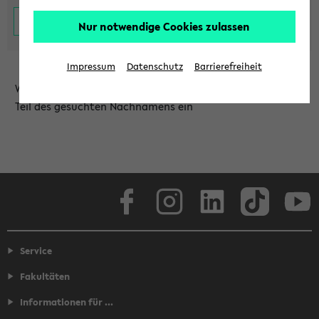
Nur notwendige Cookies zulassen
Impressum
Datenschutz
Barrierefreiheit
Wählen Sie die Einrichtung aus und/oder geben Sie einen
Teil des gesuchten Nachnamens ein
Facebook
Instagram
LinkedIn
TikTok
Youtube
Service
Fakultäten
Informationen für ...