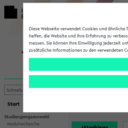
Diese Webseite verwendet Cookies und ähnliche Te
helfen, die Website und Ihre Erfahrung zu verbes
messen. Sie können Ihre Einwilligung jederzeit u
zusätzliche Informationen zu den verwendeten C
Universität
Forschung
Alle Lehrend
Einrichtung:
mein
Start
eKVV
Nachname:
Studiengangsauswahl
Modulrecherche