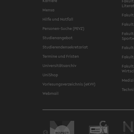
Karriere
Fakult
Litera
Mensa
Fakult
Hilfe und Notfall
Fakult
Personen-Suche (PEVZ)
Fakult
Studienangebot
Sportw
Studierendensekretariat
Fakult
Termine und Fristen
Fakult
Universitätsarchiv
Fakult
Wirtsc
UniShop
Medizi
Vorlesungsverzeichnis (eKVV)
Techni
Webmail