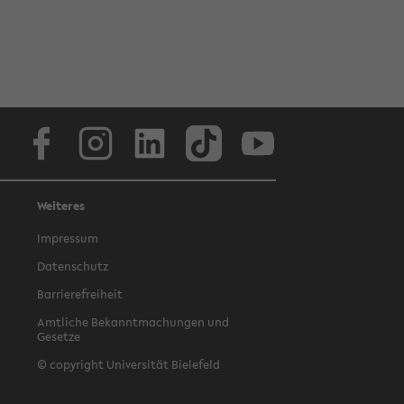
Facebook
Instagram
LinkedIn
TikTok
Youtube
Weiteres
Impressum
Datenschutz
Barrierefreiheit
Amtliche Bekanntmachungen und
Gesetze
© copyright Universität Bielefeld