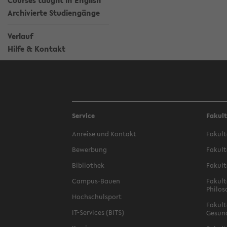
Courses taught in English
Archivierte Studiengänge
Verlauf
Hilfe & Kontakt
Service
Fakul
Anreise und Kontakt
Fakult
Bewerbung
Fakult
Bibliothek
Fakult
Campus-Bauen
Fakult
Philos
Hochschulsport
Fakult
IT-Services (BITS)
Gesun