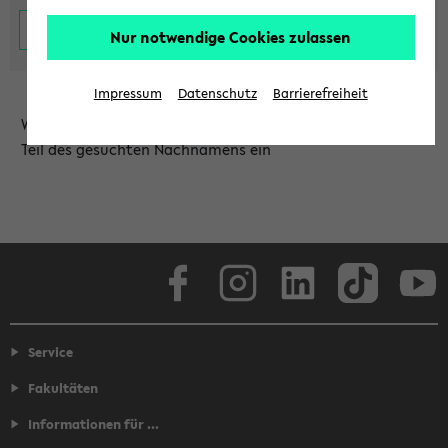
Nur notwendige Cookies zulassen
Impressum
Datenschutz
Barrierefreiheit
Wählen Sie die Einrichtung aus und/oder geben Sie einen
Teil des gesuchten Nachnamens ein
Facebook
Instagram
LinkedIn
TikTok
Youtube
Service
Fakultäten
Informationen für ...