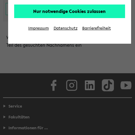
Nur notwendige Cookies zulassen
Impressum
Datenschutz
Barrierefreiheit
Wählen Sie die Einrichtung aus und/oder geben Sie einen
Teil des gesuchten Nachnamens ein
Facebook
Instagram
LinkedIn
TikTok
Youtube
Service
Fakultäten
Informationen für ...