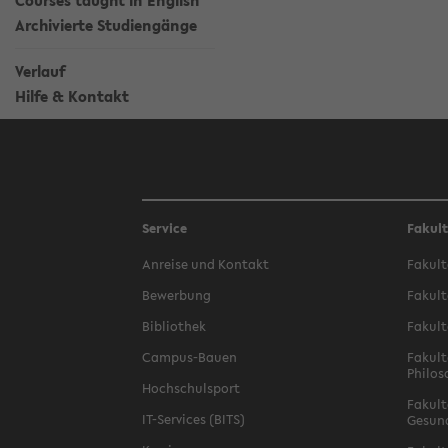
Courses taught in English
Archivierte Studiengänge
Verlauf
Hilfe & Kontakt
Service
Fakul
Anreise und Kontakt
Fakult
Bewerbung
Fakult
Bibliothek
Fakult
Campus-Bauen
Fakult
Philos
Hochschulsport
Fakult
IT-Services (BITS)
Gesun