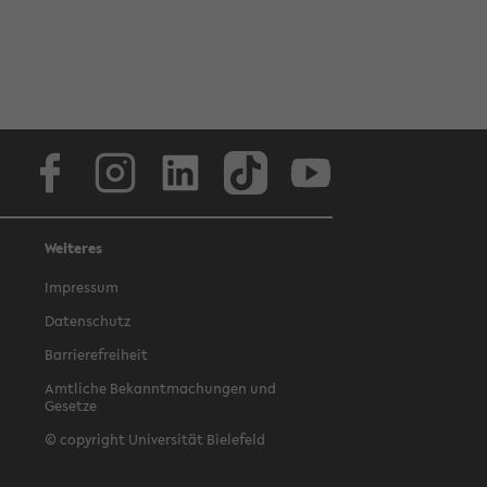
Facebook
Instagram
LinkedIn
TikTok
Youtube
Weiteres
Impressum
Datenschutz
Barrierefreiheit
Amtliche Bekanntmachungen und
Gesetze
© copyright Universität Bielefeld