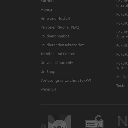
Karriere
Fakult
Litera
Mensa
Fakult
Hilfe und Notfall
Fakult
Personen-Suche (PEVZ)
Fakult
Studienangebot
Sportw
Studierendensekretariat
Fakult
Termine und Fristen
Fakult
Universitätsarchiv
Fakult
Wirtsc
UniShop
Medizi
Vorlesungsverzeichnis (eKVV)
Techni
Webmail