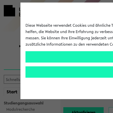
Diese Webseite verwendet Cookies und ähnliche Te
helfen, die Website und Ihre Erfahrung zu verbes
messen. Sie können Ihre Einwilligung jederzeit u
zusätzliche Informationen zu den verwendeten C
Universität
Forschung
Alle Lehrend
Einrichtung:
mein
Start
eKVV
Nachname:
Studiengangsauswahl
Modulrecherche