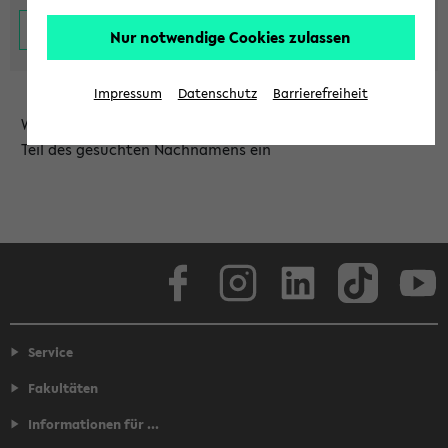
Nur notwendige Cookies zulassen
Impressum
Datenschutz
Barrierefreiheit
Wählen Sie die Einrichtung aus und/oder geben Sie einen
Teil des gesuchten Nachnamens ein
Facebook
Instagram
LinkedIn
TikTok
Youtube
Service
Fakultäten
Informationen für ...