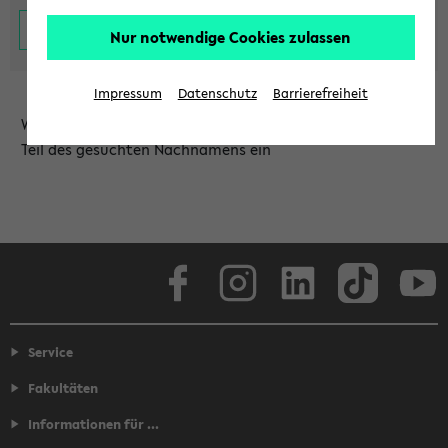
Nur notwendige Cookies zulassen
Impressum
Datenschutz
Barrierefreiheit
Wählen Sie die Einrichtung aus und/oder geben Sie einen
Teil des gesuchten Nachnamens ein
Facebook
Instagram
LinkedIn
TikTok
Youtube
Service
Fakultäten
Informationen für ...