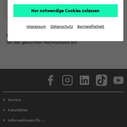
Nur notwendige Cookies zulassen
Impressum
Datenschutz
Barrierefreiheit
Wählen Sie die Einrichtung aus und/oder geben Sie einen
Teil des gesuchten Nachnamens ein
Facebook
Instagram
LinkedIn
TikTok
Youtube
Service
Fakultäten
Informationen für ...