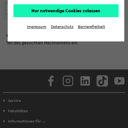
Nur notwendige Cookies zulassen
Impressum
Datenschutz
Barrierefreiheit
Wählen Sie die Einrichtung aus und/oder geben Sie einen
Teil des gesuchten Nachnamens ein
Facebook
Instagram
LinkedIn
TikTok
Youtube
Service
Fakultäten
Informationen für ...