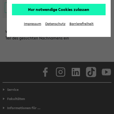
Nur notwendige Cookies zulassen
Impressum
Datenschutz
Barrierefreiheit
Wählen Sie die Einrichtung aus und/oder geben Sie einen
Teil des gesuchten Nachnamens ein
Facebook
Instagram
LinkedIn
TikTok
Youtube
Service
Fakultäten
Informationen für ...