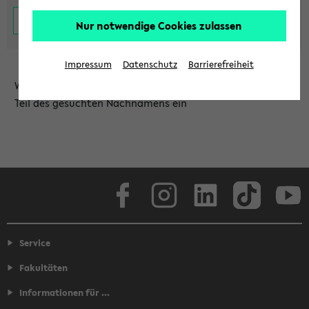
Nur notwendige Cookies zulassen
Impressum
Datenschutz
Barrierefreiheit
Wählen Sie die Einrichtung aus und/oder geben Sie einen
Teil des gesuchten Nachnamens ein
Facebook
Instagram
LinkedIn
TikTok
Youtube
Service
Fakultäten
Informationen für ...