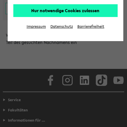
Nur notwendige Cookies zulassen
Impressum
Datenschutz
Barrierefreiheit
Wählen Sie die Einrichtung aus und/oder geben Sie einen
Teil des gesuchten Nachnamens ein
Facebook
Instagram
LinkedIn
TikTok
Youtube
Service
Fakultäten
Informationen für ...